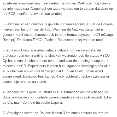
aparte aankomstmelding meer gedaan te worden. Wel moet nog steeds
de informatie naar Cargonaut gestuurd worden, om te zorgen dat deze op
het ECS manifest verwerkt kan worden.
5) Wanneer er een controle is gevallen op een zending, stuurt de Douane
hiervan een bericht naar de TaE. Wanneer de AaE via Cargonaut is
gedaan, komt deze informatie ook in het informatiesysteem eCR (eCargo
Receipt). De status FYCO (Fysieke Douanecontrole) valt dan rood.
3) eCR wordt door alle afhandelaars gebruikt om de verschillende
statussen van een zending te checken waaronder ook de status FYCO.
Op basis van die check moet een afhandelaar de zending accepten of
rejecten in eCR. Expediteurs kunnen hun uitgaande zendingen ook al in
eCR checken om er voor te zorgen dat ECS en DGVS groen wordt
aangeleverd. De expediteur kan eCR ook achteraf checken wanneer er
issues zijn rond de aanname.
4) Wanneer dit is gebeurd, stuurt eCR automatisch een bericht aan de
Douane waar de voor controle geselecteerde zending zich bevindt. Dit is
de CIE-mail (Controle Inspectie Export).
5) Vervolgens neemt de Douane binnen 30 minuten contact op met de