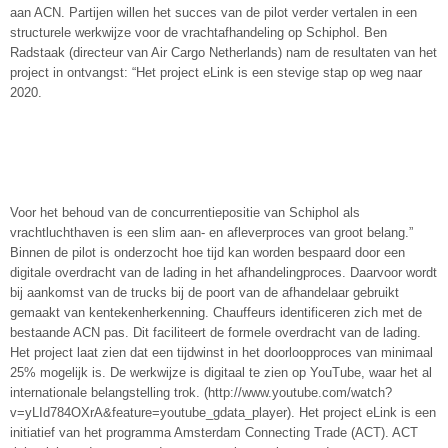
aan ACN. Partijen willen het succes van de pilot verder vertalen in een
structurele werkwijze voor de vrachtafhandeling op Schiphol. Ben
Radstaak (directeur van Air Cargo Netherlands) nam de resultaten van het
project in ontvangst: “Het project eLink is een stevige stap op weg naar
2020.
Voor het behoud van de concurrentiepositie van Schiphol als
vrachtluchthaven is een slim aan- en afleverproces van groot belang.”
Binnen de pilot is onderzocht hoe tijd kan worden bespaard door een
digitale overdracht van de lading in het afhandelingproces. Daarvoor wordt
bij aankomst van de trucks bij de poort van de afhandelaar gebruikt
gemaakt van kentekenherkenning. Chauffeurs identificeren zich met de
bestaande ACN pas. Dit faciliteert de formele overdracht van de lading.
Het project laat zien dat een tijdwinst in het doorloopproces van minimaal
25% mogelijk is. De werkwijze is digitaal te zien op YouTube, waar het al
internationale belangstelling trok. (http://www.youtube.com/watch?
v=yLId784OXrA&feature=youtube_gdata_player). Het project eLink is een
initiatief van het programma Amsterdam Connecting Trade (ACT). ACT