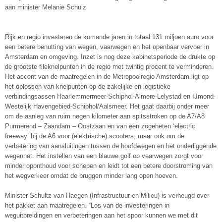
aan minister Melanie Schulz
Rijk en regio investeren de komende jaren in totaal 131 miljoen euro voor
een betere benutting van wegen, vaarwegen en het openbaar vervoer in
Amsterdam en omgeving. Inzet is nog deze kabinetsperiode de drukte op
de grootste fileknelpunten in de regio met twintig procent te verminderen.
Het accent van de maatregelen in de Metropoolregio Amsterdam ligt op
het oplossen van knelpunten op de zakelijke en logistieke
verbindingsassen Haarlemmermeer-Schiphol-Almere-Lelystad en IJmond-
Westelijk Havengebied-Schiphol/Aalsmeer. Het gaat daarbij onder meer
om de aanleg van ruim negen kilometer aan spitsstroken op de A7/A8
Purmerend – Zaandam – Oostzaan en van een zogeheten ‘electric
freeway’ bij de A6 voor (elektrische) scooters, maar ook om de
verbetering van aansluitingen tussen de hoofdwegen en het onderliggende
wegennet. Het instellen van een blauwe golf op vaarwegen zorgt voor
minder oponthoud voor schepen en leidt tot een betere doorstroming van
het wegverkeer omdat de bruggen minder lang open hoeven.
Minister Schultz van Haegen (Infrastructuur en Milieu) is verheugd over
het pakket aan maatregelen. “Los van de investeringen in
weguitbreidingen en verbeteringen aan het spoor kunnen we met dit