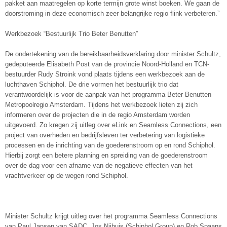
pakket aan maatregelen op korte termijn grote winst boeken. We gaan de
doorstroming in deze economisch zeer belangrijke regio flink verbeteren.”
Werkbezoek “Bestuurlijk Trio Beter Benutten”
De ondertekening van de bereikbaarheidsverklaring door minister Schultz,
gedeputeerde Elisabeth Post van de provincie Noord-Holland en TCN-
bestuurder Rudy Stroink vond plaats tijdens een werkbezoek aan de
luchthaven Schiphol. De drie vormen het bestuurlijk trio dat
verantwoordelijk is voor de aanpak van het programma Beter Benutten
Metropoolregio Amsterdam. Tijdens het werkbezoek lieten zij zich
informeren over de projecten die in de regio Amsterdam worden
uitgevoerd. Zo kregen zij uitleg over eLink en Seamless Connections, een
project van overheden en bedrijfsleven ter verbetering van logistieke
processen en de inrichting van de goederenstroom op en rond Schiphol.
Hierbij zorgt een betere planning en spreiding van de goederenstroom
over de dag voor een afname van de negatieve effecten van het
vrachtverkeer op de wegen rond Schiphol.
Minister Schultz krijgt uitleg over het programma Seamless Connections
van Paul Jansen van SADC. Jos Nijhuis (Schiphol Group) en Rob Spaans