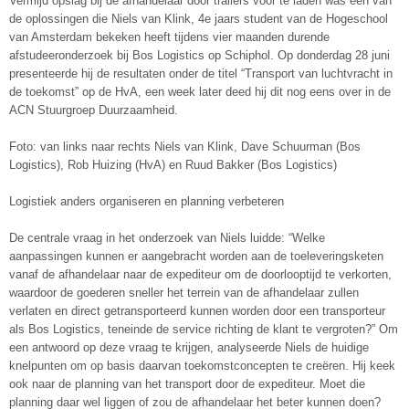
Vermijd opslag bij de afhandelaar door trailers voor te laden was één van
de oplossingen die Niels van Klink, 4e jaars student van de Hogeschool
van Amsterdam bekeken heeft tijdens vier maanden durende
afstudeeronderzoek bij Bos Logistics op Schiphol. Op donderdag 28 juni
presenteerde hij de resultaten onder de titel “Transport van luchtvracht in
de toekomst” op de HvA, een week later deed hij dit nog eens over in de
ACN Stuurgroep Duurzaamheid.
Foto: van links naar rechts Niels van Klink, Dave Schuurman (Bos
Logistics), Rob Huizing (HvA) en Ruud Bakker (Bos Logistics)
Logistiek anders organiseren en planning verbeteren
De centrale vraag in het onderzoek van Niels luidde: “Welke
aanpassingen kunnen er aangebracht worden aan de toeleveringsketen
vanaf de afhandelaar naar de expediteur om de doorlooptijd te verkorten,
waardoor de goederen sneller het terrein van de afhandelaar zullen
verlaten en direct getransporteerd kunnen worden door een transporteur
als Bos Logistics, teneinde de service richting de klant te vergroten?” Om
een antwoord op deze vraag te krijgen, analyseerde Niels de huidige
knelpunten om op basis daarvan toekomstconcepten te creëren. Hij keek
ook naar de planning van het transport door de expediteur. Moet die
planning daar wel liggen of zou de afhandelaar het beter kunnen doen?