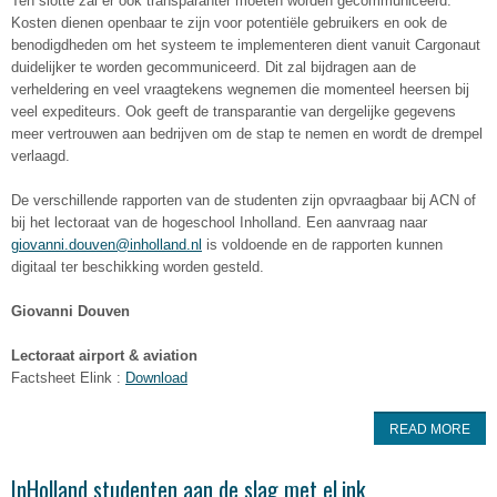
Ten slotte zal er ook transparanter moeten worden gecommuniceerd.
Kosten dienen openbaar te zijn voor potentiële gebruikers en ook de
benodigdheden om het systeem te implementeren dient vanuit Cargonaut
duidelijker te worden gecommuniceerd. Dit zal bijdragen aan de
verheldering en veel vraagtekens wegnemen die momenteel heersen bij
veel expediteurs. Ook geeft de transparantie van dergelijke gegevens
meer vertrouwen aan bedrijven om de stap te nemen en wordt de drempel
verlaagd.
De verschillende rapporten van de studenten zijn opvraagbaar bij ACN of
bij het lectoraat van de hogeschool Inholland. Een aanvraag naar
giovanni.douven@inholland.nl
is voldoende en de rapporten kunnen
digitaal ter beschikking worden gesteld.
Giovanni Douven
Lectoraat airport & aviation
Factsheet Elink :
Download
READ MORE
InHolland studenten aan de slag met eLink